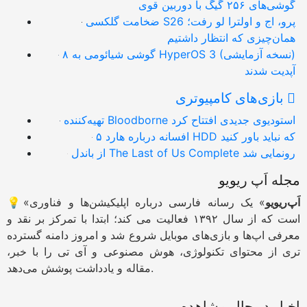
گوشی‌های ۲۵۶ گیگ با دوربین قوی
ضخامت گلکسی S26 پرو، اج و اولترا لو رفت؛
همان‌چیزی که انتظار داشتیم
۸ گوشی شیائومی به HyperOS 3 (نسخه آزمایشی)
آپدیت شدند
بازی‌های کامپیوتری
تهیه‌کننده Bloodborne استودیوی جدیدی افتتاح کرد
۵ افسانه درباره هارد HDD که نباید باور کنید
از باندل The Last of Us Complete رونمایی شد
مجله اَپ ریویو
اَپ‌ریویو
» یک رسانه فارسی درباره اپلیکیشن‌ها و فناوری
💡«
است که از سال ۱۳۹۲ فعالیت می کند؛ ابتدا با تمرکز بر نقد و
معرفی اپ‌ها و بازی‌های موبایل شروع شد و امروز دامنه گسترده
تری از محتوای تکنولوژی، هوش مصنوعی و آی تی را با خبر،
مقاله و یادداشت پوشش می‌دهد.
اخبار در حال مشاهده