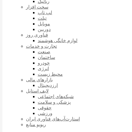
رباتیک
سخت افزار
لپ تاپ
تبلت
موبایل
دوربین
فناوری روز
لوازم خانگی هوشمند
تجارت و خدمات
صنعت
ساختمان
خودرو
انرژی
محیط زیست
بازارهای مالی
ارزدیجیتال
لایف استایل
شبکه‌های اجتماعی
پزشکی و سلامت
حقوقی
ورزشی
استارت‌آپ‌های فناوری ایران
ریویو منابع