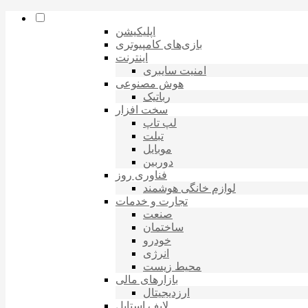
اپلیکیشن
بازی‌های کامپیوتری
اینترنت
امنیت سایبری
هوش مصنوعی
رباتیک
سخت افزار
لپ تاپ
تبلت
موبایل
دوربین
فناوری روز
لوازم خانگی هوشمند
تجارت و خدمات
صنعت
ساختمان
خودرو
انرژی
محیط زیست
بازارهای مالی
ارزدیجیتال
لایف استایل