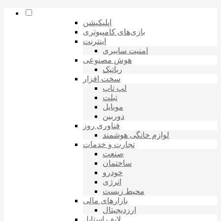
اپلیکیشن
بازی‌های کامپیوتری
اینترنت
امنیت سایبری
هوش مصنوعی
رباتیک
سخت افزار
لپ تاپ
تبلت
موبایل
دوربین
فناوری روز
لوازم خانگی هوشمند
تجارت و خدمات
صنعت
ساختمان
خودرو
انرژی
محیط زیست
بازارهای مالی
ارزدیجیتال
لایف استایل