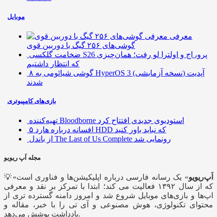
موبایل
معرفی
گوشی‌های ۲۵۶ گیگ با دوربین قوی
ضخامت گلکسی S26 پرو، اج و اولترا لو رفت؛ همان‌چیزی
که انتظار داشتیم
۸ گوشی شیائومی به HyperOS 3 (نسخه آزمایشی) آپدیت
شدند
بازی‌های کامپیوتری
تهیه‌کننده Bloodborne استودیوی جدیدی افتتاح کرد
۵ افسانه درباره هارد HDD که نباید باور کنید
از باندل The Last of Us Complete رونمایی شد
مجله اَپ ریویو
اَپ‌ریویو
» یک رسانه فارسی درباره اپلیکیشن‌ها و فناوری است
💡«
که از سال ۱۳۹۲ فعالیت می کند؛ ابتدا با تمرکز بر نقد و معرفی
اپ‌ها و بازی‌های موبایل شروع شد و امروز دامنه گسترده تری از
محتوای تکنولوژی، هوش مصنوعی و آی تی را با خبر، مقاله و
یادداشت پوشش می‌دهد.