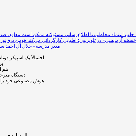
 جلب اعتماد مخاطب با اطلاع‌رسانی مسئولانه ممکن است
«نسخه آزمایشی» در تلویزیون؛ اطیابی کارگردانی می‌کند
«مدیر مدرسه» جلال آل احمد س
اولین گجت OpenAI احتمالاً یک اسپیکر دونات‌شکل ب
محد
مدل چی
گوگل با هوش مصنوعی vity
دیپ‌سیک به‌دلیل تقاضای بی‌سابقه، قیمت API هو