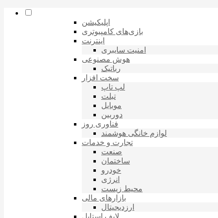
اپلیکیشن
بازی‌های کامپیوتری
اینترنت
امنیت سایبری
هوش مصنوعی
رباتیک
سخت افزار
لپ تاپ
تبلت
موبایل
دوربین
فناوری روز
لوازم خانگی هوشمند
تجارت و خدمات
صنعت
ساختمان
خودرو
انرژی
محیط زیست
بازارهای مالی
ارزدیجیتال
لایف استایل