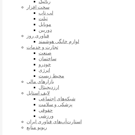
رباتیک
سخت افزار
لپ تاپ
تبلت
موبایل
دوربین
فناوری روز
لوازم خانگی هوشمند
تجارت و خدمات
صنعت
ساختمان
خودرو
انرژی
محیط زیست
بازارهای مالی
ارزدیجیتال
لایف استایل
شبکه‌های اجتماعی
پزشکی و سلامت
حقوقی
ورزشی
استارت‌آپ‌های فناوری ایران
ریویو منابع