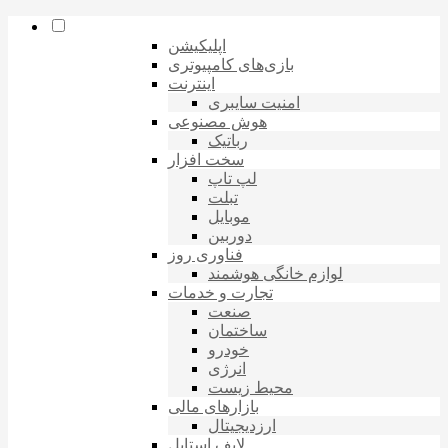
اپلیکیشن
بازی‌های کامپیوتری
اینترنت
امنیت سایبری
هوش مصنوعی
رباتیک
سخت افزار
لپ تاپ
تبلت
موبایل
دوربین
فناوری روز
لوازم خانگی هوشمند
تجارت و خدمات
صنعت
ساختمان
خودرو
انرژی
محیط زیست
بازارهای مالی
ارزدیجیتال
لایف استایل