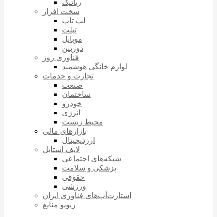
رباتیک
سخت افزار
لپ تاپ
تبلت
موبایل
دوربین
فناوری روز
لوازم خانگی هوشمند
تجارت و خدمات
صنعت
ساختمان
خودرو
انرژی
محیط زیست
بازارهای مالی
ارزدیجیتال
لایف استایل
شبکه‌های اجتماعی
پزشکی و سلامت
حقوقی
ورزشی
استارت‌آپ‌های فناوری ایران
ریویو منابع