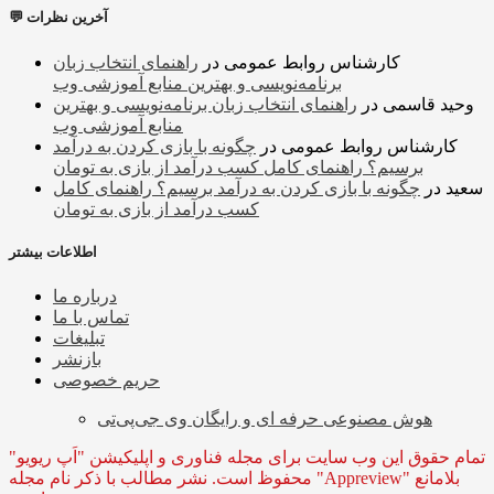
💬 آخرین نظرات
کارشناس روابط عمومی
در
راهنمای انتخاب زبان
برنامه‌نویسی و بهترین منابع آموزشی وب
وحید قاسمی
در
راهنمای انتخاب زبان برنامه‌نویسی و بهترین
منابع آموزشی وب
کارشناس روابط عمومی
در
چگونه با بازی کردن به درآمد
برسیم؟ راهنمای کامل کسب درآمد از بازی به تومان
سعید
در
چگونه با بازی کردن به درآمد برسیم؟ راهنمای کامل
کسب درآمد از بازی به تومان
اطلاعات بیشتر
درباره ما
تماس با ما
تبلیغات
بازنشر
حریم خصوصی
هوش مصنوعی حرفه ای و رایگان وی جی‌پی‌تی
تمام حقوق این وب سایت برای مجله فناوری و اپلیکیشن "اَپ ریویو"
محفوظ است. نشر مطالب با ذکر نام مجله "Appreview" بلامانع