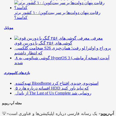
رقابت پنهان دولت‌ها بر سر بیت‌کوین/ ۱۰ کشور برتر
کدامند؟
موبایل
معرفی
گوشی‌های ۲۵۶ گیگ با دوربین قوی
ضخامت گلکسی S26 پرو، اج و اولترا لو رفت؛ همان‌چیزی
که انتظار داشتیم
۸ گوشی شیائومی به HyperOS 3 (نسخه آزمایشی) آپدیت
شدند
بازی‌های کامپیوتری
تهیه‌کننده Bloodborne استودیوی جدیدی افتتاح کرد
۵ افسانه درباره هارد HDD که نباید باور کنید
از باندل The Last of Us Complete رونمایی شد
مجله اَپ ریویو
اَپ‌ریویو
» یک رسانه فارسی درباره اپلیکیشن‌ها و فناوری است
💡«