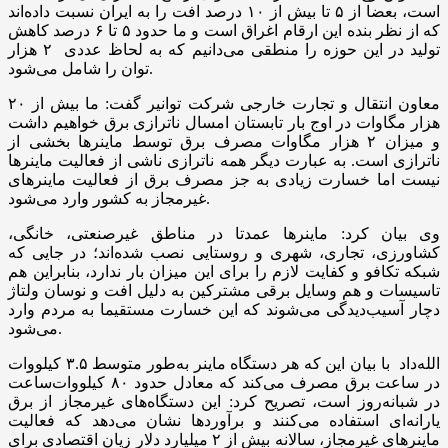
است، بعضا از ۵ تا بیش از ۱۰ درصد افت را به ایران نسبت داده‌اند
که از نظر بنده این ارقام اغراق است و ما حدود ۵ تا ۶ درصد کاهش
تولید در این حوزه را منطقی می‌دانیم که به لحاظ عددی ۲ هزار
توان را شامل می‌شود.
معاون انتقال و تجارت خارجی شرکت توانیر گفت: ما بیش از ۲۰
هزار مگاوات در اوج بار تابستان امسال ناترازی برق خواهیم داشت
و میزان ۲ هزار مگاوات مصرف برق توسط ماینرها بخشی از
ناترازی است. به عبارت دیگر همه ناترازی ناشی از فعالیت ماینرها
نیست اما خسارت زیادی به جز مصرف برق از فعالیت ماینرهای
غیرمجاز به کشور وارد می‌شود.
وی بیان کرد: ماینرها عمدتا در مناطق غیرصنعتی، خانگی،
کشاورزی، تجاری، شهری و روستایی نصب شده‌اند؛ در جایی که
شبکه تکافو و کفایت لازم را برای این میزان بار ندارد، بنابراین هم
تاسیسات و هم وسایل برقی مشترکین به دلیل افت و نوسان ولتاژ
دچار آسیب‌دیدگی می‌شوند که این خسارت مستقیما به مردم وارد
می‌شود.
الله‌داد با بیان این که هر دستگاه ماینر به‌طور متوسط ۳.۵ کیلووات
در ساعت برق مصرف می‌کند که معادل حدود ۸۰ کیلووات‌ساعت
در شبانه‌روز است، تصریح کرد: این دستگاه‌های غیرمجاز از برق
یارانه‌ای استفاده می‌کنند و برآوردها نشان می‌دهد که فعالیت
ماینرهای غیرمجاز، سالانه بیش از ۲ میلیارد دلار زیان اقتصادی برای