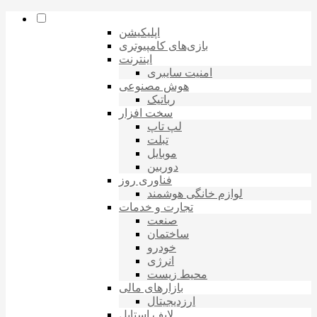
اپلیکیشن
بازی‌های کامپیوتری
اینترنت
امنیت سایبری
هوش مصنوعی
رباتیک
سخت افزار
لپ تاپ
تبلت
موبایل
دوربین
فناوری روز
لوازم خانگی هوشمند
تجارت و خدمات
صنعت
ساختمان
خودرو
انرژی
محیط زیست
بازارهای مالی
ارزدیجیتال
لایف استایل