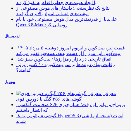
با ایجاد هویت‌های جعلی اقدام به نفوذ کردند
نتایج یک نظرسنجی: داستان‌های هوش مصنوعی از
نوشته‌های انسانی امتیاز بالاتری گرفتند
علی‌بابا از قدرتمندترین مدل هوش مصنوعی خود با نام
Qwen3.8-Max رونمایی کرد
ارزدیجیتال
قیمت تتر، بیت‌کوین و اتریوم امروز دوشنبه ۵ مرداد ۱۴۰۵
| بیت‌کوین این مرز را از دست بدهد، همه‌چیز تغییر می‌کند
اتفاق تاریخی در بازار رمزارزها / بیت‌کوین سبز شد
رقابت پنهان دولت‌ها بر سر بیت‌کوین/ ۱۰ کشور برتر
کدامند؟
موبایل
معرفی
گوشی‌های ۲۵۶ گیگ با دوربین قوی
ضخامت گلکسی S26 پرو، اج و اولترا لو رفت؛ همان‌چیزی
که انتظار داشتیم
۸ گوشی شیائومی به HyperOS 3 (نسخه آزمایشی) آپدیت
شدند