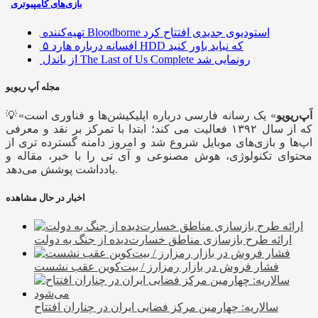
بازی‌های کامپیوتری
تهیه‌کننده Bloodborne استودیوی جدیدی افتتاح کرد
۵ افسانه درباره هارد HDD که نباید باور کنید
از باندل The Last of Us Complete رونمایی شد
مجله اَپ ریویو
اَپ‌ریویو
» یک رسانه فارسی درباره اپلیکیشن‌ها و فناوری است
💡«
که از سال ۱۳۹۲ فعالیت می کند؛ ابتدا با تمرکز بر نقد و معرفی
اپ‌ها و بازی‌های موبایل شروع شد و امروز دامنه گسترده تری از
محتوای تکنولوژی، هوش مصنوعی و آی تی را با خبر، مقاله و
یادداشت پوشش می‌دهد.
اخبار در حال مشاهده
ارائه طرح بازسازی مناطق خسارت‌دیده از جنگ به دولت
فشار فروش در بازار رمزارز / بیت‌کوین عقب نشست
سالاریه: چهارمین ‌مرکز فضایی ایران در چناران افتتاح