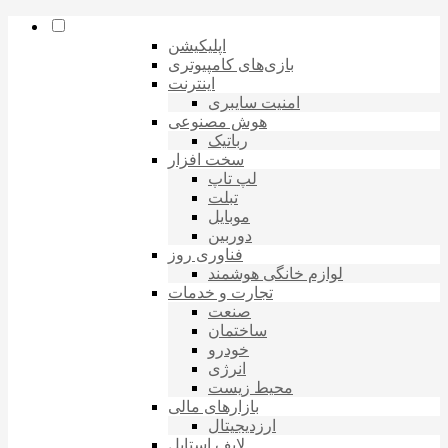
اپلیکیشن
بازی‌های کامپیوتری
اینترنت
امنیت سایبری
هوش مصنوعی
رباتیک
سخت افزار
لپ تاپ
تبلت
موبایل
دوربین
فناوری روز
لوازم خانگی هوشمند
تجارت و خدمات
صنعت
ساختمان
خودرو
انرژی
محیط زیست
بازارهای مالی
ارزدیجیتال
لایف استایل