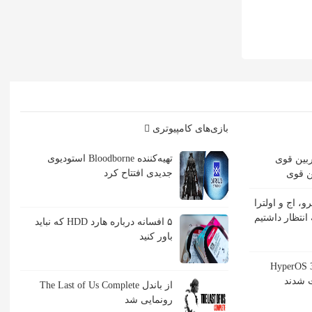
بازی‌های کامپیوتری
تهیه‌کننده Bloodborne استودیوی
جدیدی افتتاح کرد
مت گلکسی S26 پرو، اج و اولترا
انتظار داشتیم
۵ افسانه درباره هارد HDD که نباید
باور کنید
گوشی شیائومی به HyperOS 3
 شدند
از باندل The Last of Us Complete
رونمایی شد