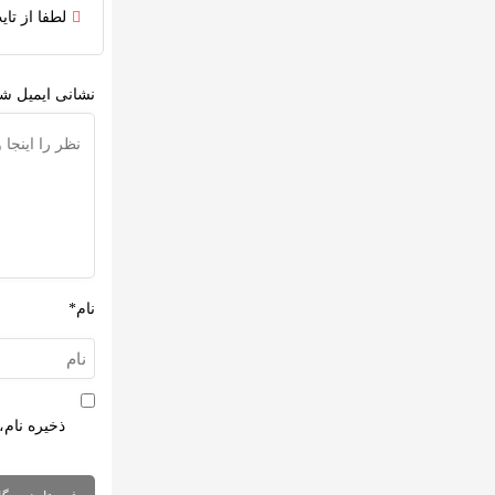
لطفا از تا
نشانی ایمیل شم
نام*
ذخیره نام،