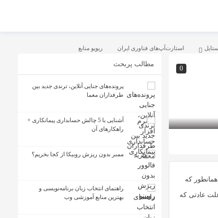
ستایل
استارت‌آپ‌های فناوری ایران
ریویو منابع
مطالب پربحث
0
پرونده‌های جنایی آنلاین، ترندی جدید بین
طرفداران معما
آشنایی با 5 چالش حسابداری پیمانکاری +
راهکارهای آن
ممبر بدون ریزش روبیکا از کجا بخریم؟
همانطور که
راهنمای انتخاب زبان برنامه‌نویسی و
علت عادتی که
بهترین منابع آموزشی وب