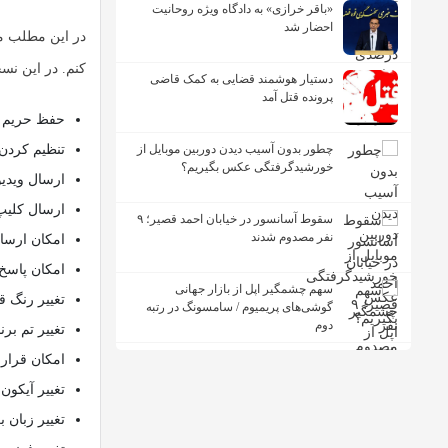
«باقر خرازی» به دادگاه ویژه روحانیت
احضار شد
در این مطلب می
کنم. در این نس
دستیار هوشمند قضایی به کمک قاضی
پرونده قتل آمد
حفظ حریم 
چطور بدون آسیب دیدن دوربین موبایل از
تنظیم کردن 
خورشیدگرفتگی عکس بگیریم؟
ارسال ویدیو با حج
ارسال کلیپ صوتی
سقوط آسانسور در خیابان احمد قصیر؛ ۹
نفر مصدوم شدند
امکان ارسال ۹۰ عکس به صورت ه
امکان پاسخ 
سهم چشمگیر اپل از بازار جهانی
تغییر رنگ 
گوشی‌های پریمیوم / سامسونگ در رتبه
دوم
تغییر تم برن
امکان قرار
تغییر آیکون 
تغییر زبان 