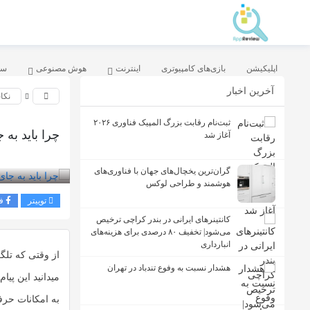
اپلیکیشن
بازی‌های کامپیوتری
اینترنت
هوش مصنوعی
سخ
آخرین اخبار
نکا
ثبت‌نام رقابت بزرگ المپیک فناوری ۲۰۲۶
چرا باید به جای WhatsApp از GBWhatsapp 
آغاز شد
بازدید 432
گران‌ترین یخچال‌های جهان با فناوری‌های
هوشمند و طراحی لوکس
توییتر
ف
کانتینرهای ایرانی در بندر کراچی ترخیص
می‌شود| تخفیف ۸۰ درصدی برای هزینه‌های
انبارداری
از وقتی که تلگ
هشدار نسبت به وفوع تندباد در تهران
میدانید این پی
به امکانات حرف